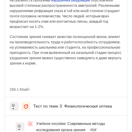
Актуальность проблемы
нарушения рефракции
обусловлена
высокой степенью распространенности аметропий. Различными
нарушениями рефракции глаза в той или иной степени страдает
почти половина человечества. Число людей, которым врач
предписал носить очки или контактные линзы, каждый год
возрастает на 1-2%.
Состояние зрения снижает качество полноценной жизни, влияет
на производительность труда и работоспособность сотрудников,
на успеваемость школьника или студента, на профессиональную
пригодность. При этом выявленный на начальной стадии процесс
ухудшения зрения можно существенно замедлить и даже вернуть
зрение к норме.
266.1 Кбайт
Тест по теме 3: Физиологическая оптика
Учебное пособие: Современные методы
исследования органа зрения
PDF