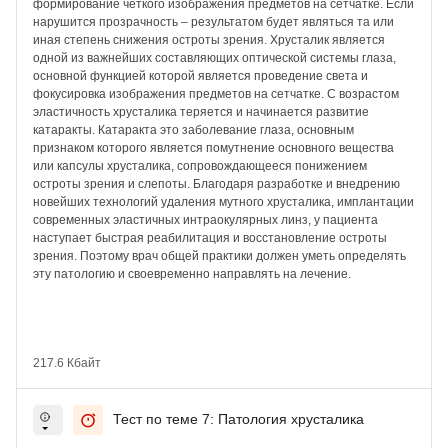
формирование четкого изображения предметов на сетчатке. Если
нарушится прозрачность – результатом будет являться та или
иная степень снижения остроты зрения. Хрусталик является
одной из важнейших составляющих оптической системы глаза,
основной функцией которой является проведение света и
фокусировка изображения предметов на сетчатке. С возрастом
эластичность хрусталика теряется и начинается развитие
катаракты. Катаракта это заболевание глаза, основным
признаком которого является помутнение основного вещества
или капсулы хрусталика, сопровождающееся понижением
остроты зрения и слепоты. Благодаря разработке и внедрению
новейших технологий удаления мутного хрусталика, имплантации
современных эластичных интраокулярных линз, у пациента
наступает быстрая реабилитация и восстановление остроты
зрения. Поэтому врач общей практики должен уметь определять
эту патологию и своевременно направлять на лечение.
217.6 Кбайт
Тест по теме 7: Патология хрусталика