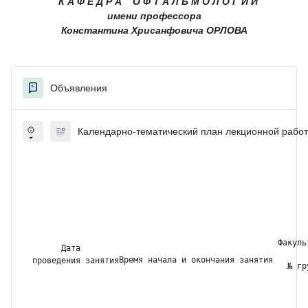
К А Ф Е Д Р А О Ф Т А Л Ь М О Л О Г И И
имени профессора
Константина Хрисанфовича ОРЛОВА
Объявления
Календарно-тематический план лекционной рабо
Факуль
Дата
Время начала и окончания занятия 
  проведения занятия
  № гр