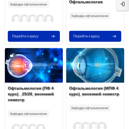
Офтальмология
Кафедра офтальмологии
Отк
Текст краткого изложения курса:
Кафедра офтальмологии
Перейти к курсу
Перейти к курсу
Изображение курса" Офтальмология (ПФ 4 курс) _25/26_весенн
Изображение курса" Офтальмоло
Изображение курса
Название курса
Изображение курса
Название курса
Офтальмология (ПФ 4
Офтальмология (МПФ 4
курс) _25/26_весенний
курс)_весенний семестр
семестр
Текст краткого изложения курса:
Текст краткого изложения курса:
Кафедра офтальмологии
Кафедра офтальмологии