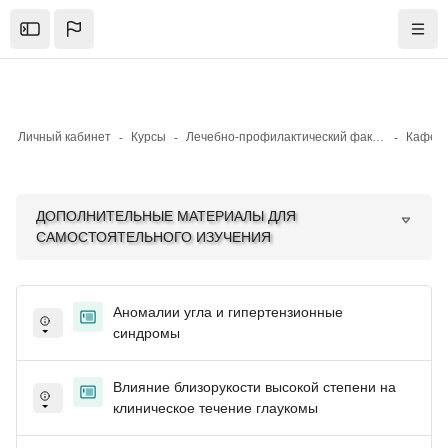
Skip to sidebar navigation menu
Skip to mobile navigation menu
Skip to top bar navigation menu
Skip to sidebar hidden blocks
Skip to page footer
Перейти к основному содержанию
Open the sidebar
Нави
Личный кабинет
Курсы
Лечебно-профилактический факультет
Кафедр
Блоки
Блоки
ДОПОЛНИТЕЛЬНЫЕ МАТЕРИАЛЫ ДЛЯ
САМОСТОЯТЕЛЬНОГО ИЗУЧЕНИЯ
Аномалии угла и гипертензионные
синдромы
Влияние близорукости высокой степени на
клиническое течение глаукомы