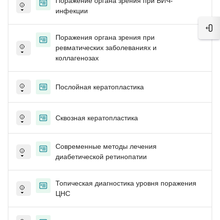
Поражение органа зрения при ВИЧ-
инфекции
Отк
Поражения органа зрения при
ревматических заболеваниях и
коллагенозах
Послойная кератопластика
Сквозная кератопластика
Современные методы лечения
диабетической ретинопатии
Топическая диагностика уровня поражения
ЦНС