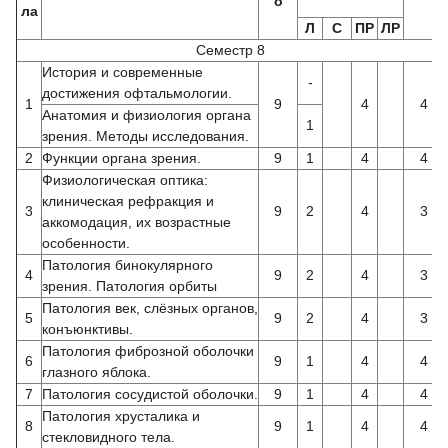
о
ла
Л
С
ПР
ЛР
Семестр 8
История и современные
-
достижения офтальмологии.
1
9
4
4
Анатомия и физиология органа
1
зрения. Методы исследования.
2
Функции органа зрения.
9
1
4
4
Физиологическая оптика:
клиническая рефракция и
3
9
2
4
3
аккомодация, их возрастные
особенности.
Патология бинокулярного
4
9
2
4
3
зрения. Патология орбиты
Патология век, слёзных органов,
5
9
2
4
3
конъюнктивы.
Патология фиброзной оболочки
6
9
1
4
4
глазного яблока.
7
Патология сосудистой оболочки.
9
1
4
4
Патология хрусталика и
8
9
1
4
4
стекловидного тела.