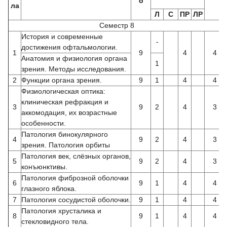
о
ла
Л
С
ПР
ЛР
Семестр 8
История и современные
-
достижения офтальмологии.
1
9
4
4
Анатомия и физиология органа
1
зрения. Методы исследования.
2
Функции органа зрения.
9
1
4
4
Физиологическая оптика:
клиническая рефракция и
3
9
2
4
3
аккомодация, их возрастные
особенности.
Патология бинокулярного
4
9
2
4
3
зрения. Патология орбиты
Патология век, слёзных органов,
5
9
2
4
3
конъюнктивы.
Патология фиброзной оболочки
6
9
1
4
4
глазного яблока.
7
Патология сосудистой оболочки.
9
1
4
4
Патология хрусталика и
8
9
1
4
4
стекловидного тела.