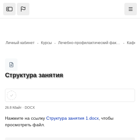
Skip to sidebar navigation menu
Skip to mobile navigation menu
Skip to top bar navigation menu
Skip to page footer
Перейти к основному содержанию
Open the sidebar
Нави
Личный кабинет
Курсы
Лечебно-профилактический факультет
Кафедр
Блоки
Структура занятия
Требуемые условия завершения
Блоки
26.8 Кбайт · DOCX
Нажмите на ссылку
Структура занятия 1.docx
, чтобы
просмотреть файл.