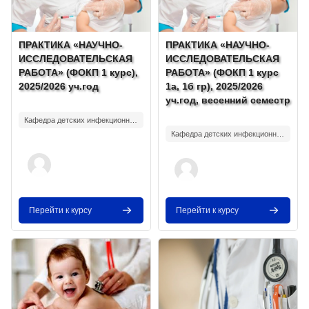
Изображение курса
Название курса
Изображение курса
Название курса
ПРАКТИКА «НАУЧНО-
ПРАКТИКА «НАУЧНО-
ИССЛЕДОВАТЕЛЬСКАЯ
ИССЛЕДОВАТЕЛЬСКАЯ
РАБОТА» (ФОКП 1 курс),
РАБОТА» (ФОКП 1 курс
2025/2026 уч.год
1а, 1б гр), 2025/2026
уч.год, весенний семестр
Текст краткого изложения курса:
Текст краткого изложения курса:
Кафедра детских инфекционных болезней
Кафедра детских инфекционных болезней
Перейти к курсу
Перейти к курсу
Изображение курса" Инфекционные болезни у детей (ПФ 5 курс г
Изображение курса" Инфекционны