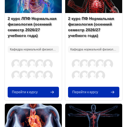
Изображение курса
Название курса
Изображение курса
Название курса
2 курс ЛПФ Нормальная
2 курс ПФ Нормальная
физиология (осенний
физиология (осенний
семестр 2026/27
семестр 2026/27
учебного года)
учебного года)
Текст краткого изложения курса:
Текст краткого изложения курса:
Кафедра нормальной физиологии
Кафедра нормальной физиологии
Перейти к курсу
Перейти к курсу
Изображение курса" Normal physiology (English Medium - 2 cours
Изображение курса" 2 курс МПФ 