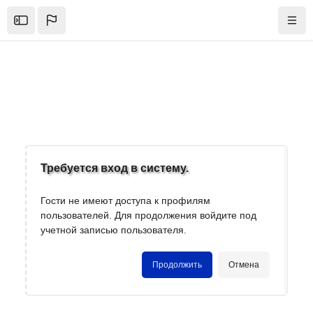
Skip to sidebar navigation menu
Skip to mobile navigation menu
Skip to top bar navigation menu
Skip to page footer
Перейти к основному содержанию
Open the sidebar
Нави
Блоки
Требуется вход в систему.
Гости не имеют доступа к профилям
пользователей. Для продолжения войдите под
учетной записью пользователя.
Продолжить
Отмена