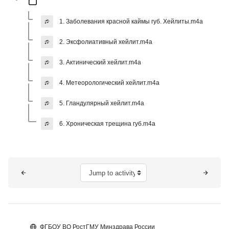
1. Заболевания красной каймы губ. Хейлиты.m4a
2. Эксфолиативный хейлит.m4a
3. Актинический хейлит.m4a
4. Метеорологический хейлит.m4a
5. Гландулярный хейлит.m4a
6. Хроническая трещина губ.m4a
Blocks
Jump to activity
ФГБОУ ВО РостГМУ Минздрава России