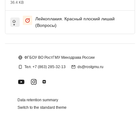
36.4 KB
Лейкоплакия. Красный плоский лишай
(Вопросы)
Blocks
Blocks
ФГБОУ ВО РостГМУ Минздрава России
Тел. +7 (863) 285-32-13
ds@rostgmu.ru
Data retention summary
Switch to the standard theme