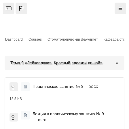
Skip to sidebar navigation menu
Skip to mobile navigation menu
Skip to top bar navigation menu
Skip to page footer
Skip to main content
Open the sidebar
Navig
Dashboard
Courses
Стоматологический факультет
Кафедра стома
Blocks
Blocks
Тема 9 «Лейкоплакия. Красный плоский лишай»
Практическое занятие № 9
DOCX
15.5 KB
Лекция к практическому занятию № 9
DOCX