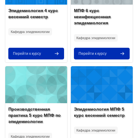
Изображение курса
Название курса
Изображение курса
Название курса
Эпидемиология 4 курс
МПФ 6 курс
весенний семестр
неинфекционная
эпидемиология
Текст краткого изложения курса:
Текст краткого изложения курса:
Кафедра эпидемиологии
Кафедра эпидемиологии
Перейти к курсу
Перейти к курсу
Изображение курса" Производственная практика 5 курс МПФ по
Изображение курса" Эпидемиоло
Изображение курса
Название курса
Изображение курса
Название курса
Производственная
Эпидемиология МПФ 5
практика 5 курс МПФ по
курс весенний семестр
эпидемиологии
Текст краткого изложения курса:
Текст краткого изложения курса:
Кафедра эпидемиологии
Кафедра эпидемиологии