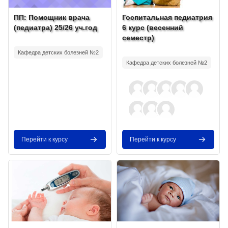
Изображение курса
Название курса
Изображение курса
Название курса
ПП: Помощник врача
Госпитальная педиатрия
(педиатра) 25/26 уч.год
6 курс (весенний
семестр)
Текст краткого изложения курса:
Текст краткого изложения курса:
Кафедра детских болезней №2
Кафедра детских болезней №2
Перейти к курсу
Перейти к курсу
Изображение курса" Факультетская педиатрия, эндокринология (
Изображение курса" Факультетск