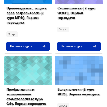
Изображение курса
Название курса
Изображение курса
Название курса
Правоведение , защита
Стоматология ( 2 курс
прав потребителей (2
ФОКП). Первая
курс МПФ). Первая
пересдача
пересдача
Текст краткого изложения курса:
Текст краткого изложения курса:
3 курс
3 курс
Перейти к курсу
Перейти к курсу
Изображение курса" Профилактика и коммунальная стоматология
Изображение курса" Вакцинологи
Изображение курса
Название курса
Изображение курса
Название курса
Профилактика и
Вакцинология (2 курс
коммунальная
МПФ). Первая пересдача
стоматология (2 курс
Текст краткого изложения курса:
СФ). Первая пересдача
3 курс