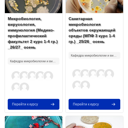
Изображение курса
Название курса
Изображение курса
Название курса
Микробиология,
Санитарная
вирусология,
микробиология
иммунология (Медико-
объектов окружающей
профилактический
среды (МПФ 3 курс 1-4
факультет 2 курс 1-4 гр.)
гр.) _25/26_ осень
_26/27_ осень
Текст краткого изложения курса:
Текст краткого изложения курса:
Кафедра микробиологии и вирусологии №2
Кафедра микробиологии и вирусологии №2
Перейти к курсу
Перейти к курсу
Изображение курса" Микробиология, вирусология (Педиатрически
Изображение курса" Микробиологи